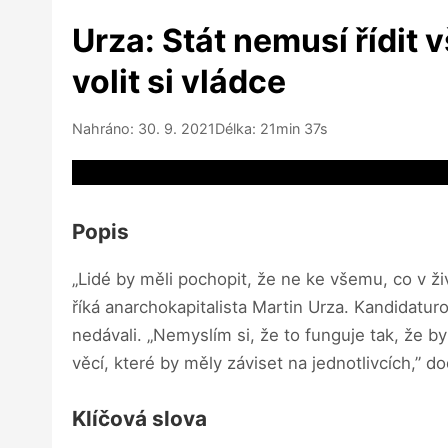
Urza: Stát nemusí řídit
volit si vládce
Nahráno: 30. 9. 2021
Délka: 21min 37s
Video source not available
Popis
„Lidé by měli pochopit, že ne ke všemu, co v živ
říká anarchokapitalista Martin Urza. Kandidatur
nedávali. „Nemyslím si, že to funguje tak, že b
věcí, které by měly záviset na jednotlivcích,” d
Klíčová slova