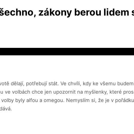
 všechno, zákony berou lidem
otě dělají, potřebují stát. Ve chvíli, kdy ke všemu budeme
ou ve volbách chce jen upozornit na myšlenky, které pros
y volby byly alfou a omegou. Nemyslím si, že je v pořádku
odává.