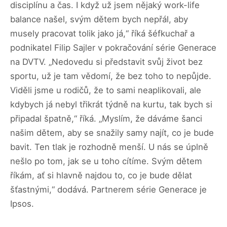
disciplínu a čas. I když už jsem nějaký work-life
balance našel, svým dětem bych nepřál, aby
musely pracovat tolik jako já,“ říká šéfkuchař a
podnikatel Filip Sajler v pokračování série Generace
na DVTV. „Nedovedu si představit svůj život bez
sportu, už je tam vědomí, že bez toho to nepůjde.
Viděli jsme u rodičů, že to sami neaplikovali, ale
kdybych já nebyl třikrát týdně na kurtu, tak bych si
připadal špatně,“ říká. „Myslím, že dáváme šanci
našim dětem, aby se snažily samy najít, co je bude
bavit. Ten tlak je rozhodně menší. U nás se úplně
nešlo po tom, jak se u toho cítíme. Svým dětem
říkám, ať si hlavně najdou to, co je bude dělat
šťastnými,“ dodává. Partnerem série Generace je
Ipsos.