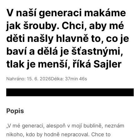
V naší generaci makáme
jak šrouby. Chci, aby mé
děti našly hlavně to, co je
baví a dělá je šťastnými,
tlak je menší, říká Sajler
Nahráno: 15. 6. 2026
Délka: 37min 46s
Video source not available
Popis
„V mé generaci, alespoň v mojí bublině, neznám
nikoho, kdo by hodně nepracoval. Chce to