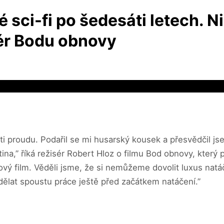
 sci-fi po šedesáti letech. Ni
sér Bodu obnovy
roti proudu. Podařil se mi husarský kousek a přesvědčil j
na,” říká režisér Robert Hloz o filmu Bod obnovy, který př
rový film. Věděli jsme, že si nemůžeme dovolit luxus nat
ělat spoustu práce ještě před začátkem natáčení.”