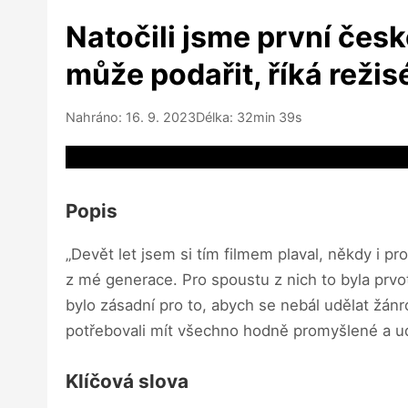
Natočili jsme první české
může podařit, říká reži
Nahráno: 16. 9. 2023
Délka: 32min 39s
Video source not available
Popis
„Devět let jsem si tím filmem plaval, někdy i p
z mé generace. Pro spoustu z nich to byla prvoti
bylo zásadní pro to, abych se nebál udělat žán
potřebovali mít všechno hodně promyšlené a ud
Klíčová slova