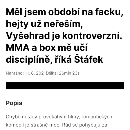
Měl jsem období na facku,
hejty už neřeším,
Vyšehrad je kontroverzní.
MMA a box mě učí
disciplíně, říká Štáfek
Nahráno: 11. 8. 2021
Délka: 26min 23s
Video source not available
Popis
Chybí mi tady provokativní filmy, romantických
komedií je strašně moc. Rád se pohybuju za