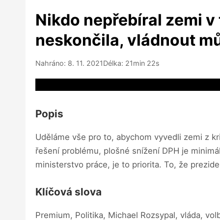
Nikdo nepřebíral zemi v
neskončila, vládnout mů
Nahráno: 8. 11. 2021
Délka: 21min 22s
Video source not available
Popis
Uděláme vše pro to, abychom vyvedli zemi z kr
řešení problému, plošné snížení DPH je minimá
ministerstvo práce, je to priorita. To, že prez
Klíčová slova
Premium, Politika, Michael Rozsypal, vláda, vol