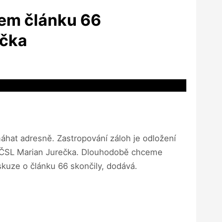
lem článku 66
ečka
áhat adresně. Zastropování záloh je odložení
DU-ČSL Marian Jurečka. Dlouhodobě chceme
skuze o článku 66 skončily, dodává.