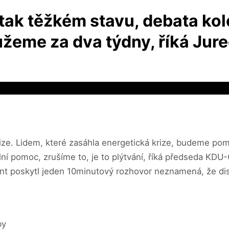
 tak těžkém stavu, debata ko
žeme za dva týdny, říká Jur
ize. Lidem, které zasáhla energetická krize, budeme pom
lní pomoc, zrušíme to, je to plýtvání, říká předseda K
ident poskytl jeden 10minutový rozhovor neznamená, že di
by