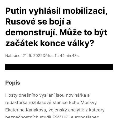
Putin vyhlásil mobilizaci,
Rusové se bojí a
demonstrují. Může to být
začátek konce války?
Nahráno: 21. 9. 2022
Délka: 1h 44min 43s
Video source not available
Popis
Hosty dnešního vysílání jsou novinářka a
redaktorka rozhlasové stanice Echo Moskvy
Ekaterina Kanakova, vojenský analytik z katedry
bezpečnostních studií FSV UK, europoslanec