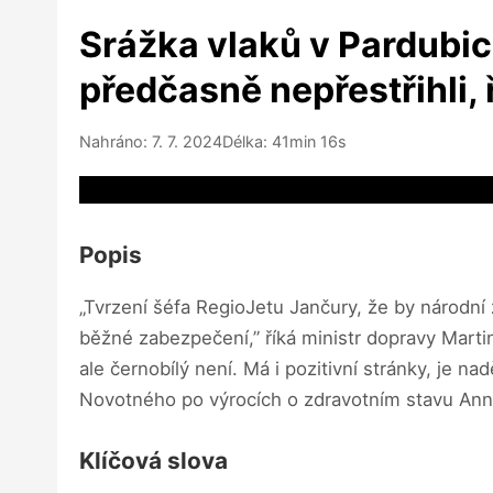
Srážka vlaků v Pardubic
předčasně nepřestřihli,
Nahráno: 7. 7. 2024
Délka: 41min 16s
Video source not available
Popis
„Tvrzení šéfa RegioJetu Jančury, že by národní 
běžné zabezpečení,” říká ministr dopravy Marti
ale černobílý není. Má i pozitivní stránky, je 
Novotného po výrocích o zdravotním stavu Anny
Klíčová slova