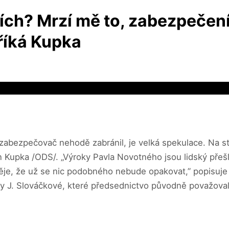
ích? Mrzí mě to, zabezpečení
 říká Kupka
zabezpečovač nehodě zabránil, je velká spekulace. Na sta
n Kupka /ODS/. „Výroky Pavla Novotného jsou lidský přeš
naděje, že už se nic podobného nebude opakovat,” popisuj
 J. Slováčkové, které předsednictvo původně považovalo