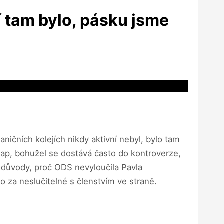
 tam bylo, pásku jsme
ničních kolejích nikdy aktivní nebyl, bylo tam
lap, bohužel se dostává často do kontroverze,
e důvody, proč ODS nevyloučila Pavla
 za neslučitelné s členstvím ve straně.