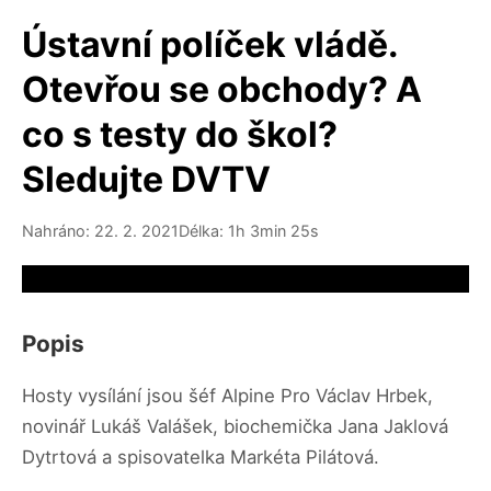
Ústavní políček vládě.
Otevřou se obchody? A
co s testy do škol?
Sledujte DVTV
Nahráno: 22. 2. 2021
Délka: 1h 3min 25s
Video source not available
Popis
Hosty vysílání jsou šéf Alpine Pro Václav Hrbek,
novinář Lukáš Valášek, biochemička Jana Jaklová
Dytrtová a spisovatelka Markéta Pilátová.