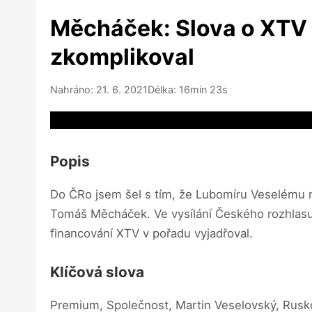
Měcháček: Slova o XTV 
zkomplikoval
Nahráno: 21. 6. 2021
Délka: 16min 23s
Video source not available
Popis
Do ČRo jsem šel s tím, že Lubomíru Veselému n
Tomáš Měcháček. Ve vysílání Českého rozhlasu 
financování XTV v pořadu vyjadřoval.
Klíčová slova
Premium, Společnost, Martin Veselovský, Rusk