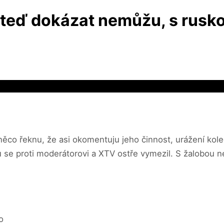
teď dokázat nemůžu, s rusko
ěco řeknu, že asi okomentuju jeho činnost, urážení kole
se proti moderátorovi a XTV ostře vymezil. S žalobou ne
o