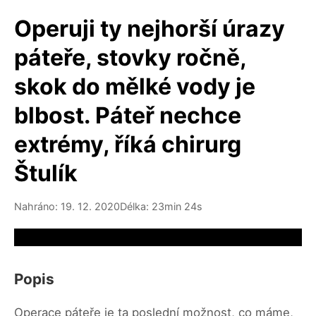
Operuji ty nejhorší úrazy
páteře, stovky ročně,
skok do mělké vody je
blbost. Páteř nechce
extrémy, říká chirurg
Štulík
Nahráno: 19. 12. 2020
Délka: 23min 24s
Video source not available
Popis
Operace páteře je ta poslední možnost, co máme,