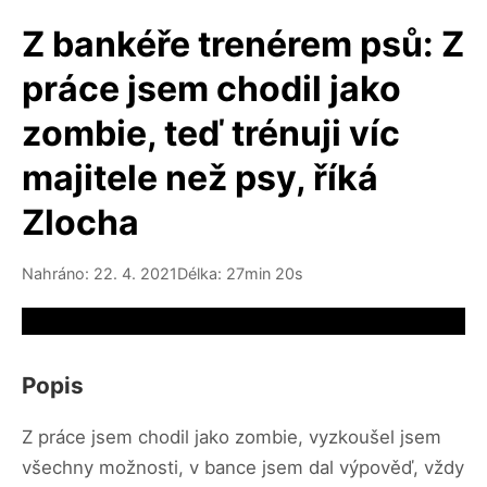
Z bankéře trenérem psů: Z
práce jsem chodil jako
zombie, teď trénuji víc
majitele než psy, říká
Zlocha
Nahráno: 22. 4. 2021
Délka: 27min 20s
Video source not available
Popis
Z práce jsem chodil jako zombie, vyzkoušel jsem
všechny možnosti, v bance jsem dal výpověď, vždy