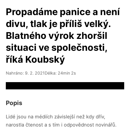
Propadáme panice a není
divu, tlak je příliš velký.
Blatného výrok zhoršil
situaci ve společnosti,
říká Koubský
Nahráno: 9. 2. 2021
Délka: 24min 2s
Video source not available
Popis
Lidé jsou na médiích závislejší než kdy dřív,
narostla čtenost a s tím i odpovědnost novinářů.