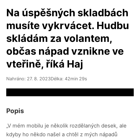
Na úspěšných skladbách
musíte vykrvácet. Hudbu
skládám za volantem,
občas nápad vznikne ve
vteřině, říká Haj
Nahráno: 27. 8. 2023
Délka: 42min 29s
Video source not available
Popis
„V mém mobilu je několik rozdělaných desek, ale
kdyby ho někdo našel a chtěl z mých nápadů