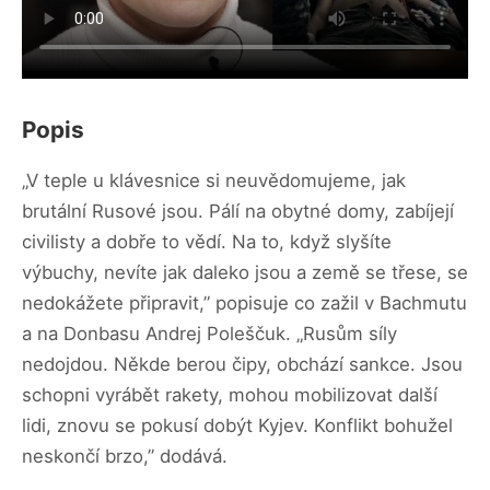
Popis
„V teple u klávesnice si neuvědomujeme, jak
brutální Rusové jsou. Pálí na obytné domy, zabíjejí
civilisty a dobře to vědí. Na to, když slyšíte
výbuchy, nevíte jak daleko jsou a země se třese, se
nedokážete připravit,” popisuje co zažil v Bachmutu
a na Donbasu Andrej Poleščuk. „Rusům síly
nedojdou. Někde berou čipy, obchází sankce. Jsou
schopni vyrábět rakety, mohou mobilizovat další
lidi, znovu se pokusí dobýt Kyjev. Konflikt bohužel
neskončí brzo,” dodává.