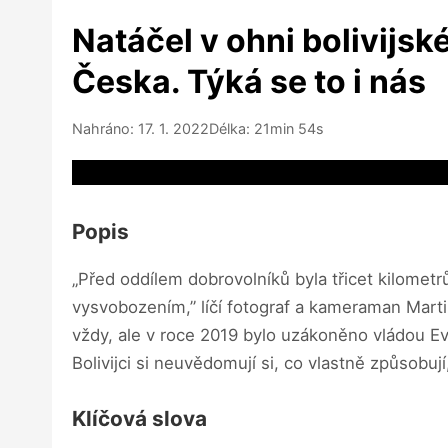
Natáčel v ohni bolivijsk
Česka. Týká se to i nás
Nahráno: 17. 1. 2022
Délka: 21min 54s
Video source not available
Popis
„Před oddílem dobrovolníků byla třicet kilometr
vysvobozením,” líčí fotograf a kameraman Martin
vždy, ale v roce 2019 bylo uzákoněno vládou Ev
Bolivijci si neuvědomují si, co vlastně způsobují
Klíčová slova