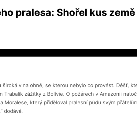
ého pralesa: Shořel kus země v
ů široká vlna ohně, se kterou nebylo co provést. Déšť, kt
 Trabalík zážitky z Bolívie. O požárech v Amazonii natoč
a Moralese, který přiděloval pralesní půdu svým přátelů
,” dodává.