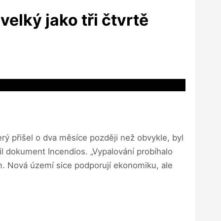
elký jako tři čtvrtě
erý přišel o dva měsíce později než obvykle, byl
il dokument Incendios. „Vypalování probíhalo
m. Nová území sice podporují ekonomiku, ale