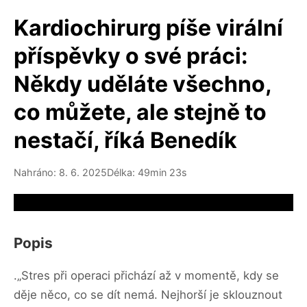
Kardiochirurg píše virální
příspěvky o své práci:
Někdy uděláte všechno,
co můžete, ale stejně to
nestačí, říká Benedík
Nahráno: 8. 6. 2025
Délka: 49min 23s
Video source not available
Popis
.„Stres při operaci přichází až v momentě, kdy se
děje něco, co se dít nemá. Nejhorší je sklouznout