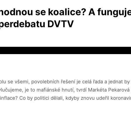
hodnou se koalice? A fungu
uperdebatu DVTV
tolu se všemi, povolebních řešení je celá řada a jednat 
ylučujeme, je to mafiánské hnutí, tvrdí Markéta Pekarová
 inflace? Co by politici dělali, kdyby znovu udeřil korona