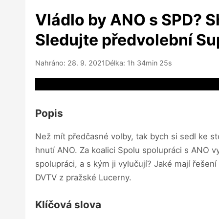
Vládlo by ANO s SPD? S
Sledujte předvolební S
Nahráno: 28. 9. 2021
Délka: 1h 34min 25s
Video source not available
Popis
Než mít předčasné volby, tak bych si sedl ke s
hnutí ANO. Za koalici Spolu spolupráci s ANO v
spolupráci, a s kým ji vylučují? Jaké mají řešení
DVTV z pražské Lucerny.
Klíčová slova