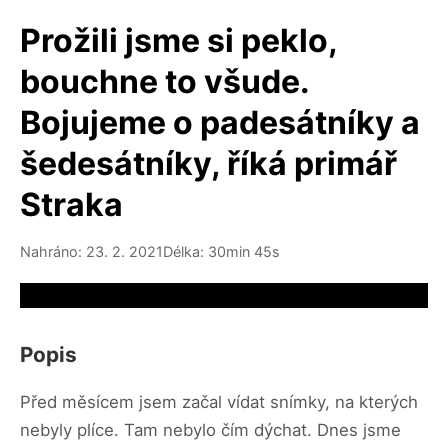
Prožili jsme si peklo,
bouchne to všude.
Bojujeme o padesátníky a
šedesátníky, říká primář
Straka
Nahráno: 23. 2. 2021
Délka: 30min 45s
Video source not available
Popis
Před měsícem jsem začal vídat snímky, na kterých
nebyly plíce. Tam nebylo čím dýchat. Dnes jsme