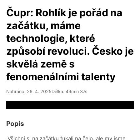
Čupr: Rohlík je pořád na
začátku, máme
technologie, které
způsobí revoluci. Česko je
skvělá země s
fenomenálními talenty
Nahráno: 26. 4. 2025
Délka: 49min 37s
Video source not available
Popis
„Všichni si na začátku ťukali na čelo, ale my jsme