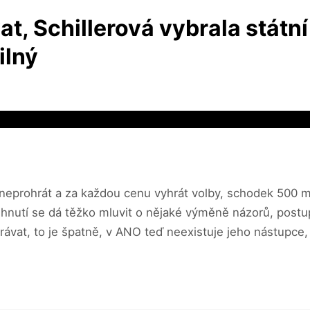
t, Schillerová vybrala státní
ilný
neprohrát a za každou cenu vyhrát volby, schodek 500 mili
 hnutí se dá těžko mluvit o nějaké výměně názorů, postupně
rávat, to je špatně, v ANO teď neexistuje jeho nástupce,