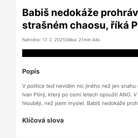
Babiš nedokáže prohráva
strašném chaosu, říká P
Nahráno: 17. 2. 2021
Délka: 21min 44s
Video source not available
Popis
V politice teď nevidím nic jiného než jen snahu 
Ivan Pilný, který po osmi letech opouští ANO. V
hlouběji, než jsem myslel. Babiš nedokáže proh
Klíčová slova