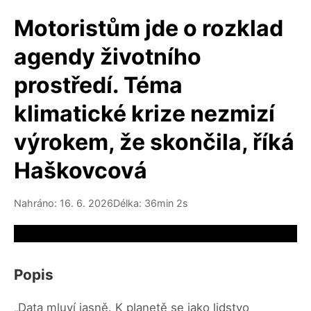
Motoristům jde o rozklad
agendy životního
prostředí. Téma
klimatické krize nezmizí
výrokem, že skončila, říká
Haškovcová
Nahráno: 16. 6. 2026
Délka: 36min 2s
Video source not available
Popis
„Data mluví jasně. K planetě se jako lidstvo