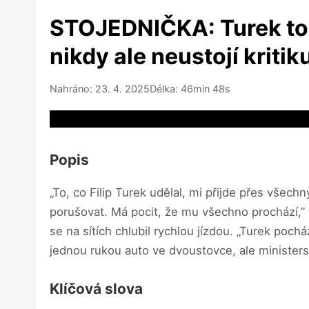
STOJEDNIČKA: Turek to 
nikdy ale neustojí kritik
Nahráno: 23. 4. 2025
Délka: 46min 48s
Video source not available
Popis
„To, co Filip Turek udělal, mi přijde přes všech
porušovat. Má pocit, že mu všechno prochází,” 
se na sítích chlubil rychlou jízdou. „Turek poch
jednou rukou auto ve dvoustovce, ale ministerst
Klíčová slova