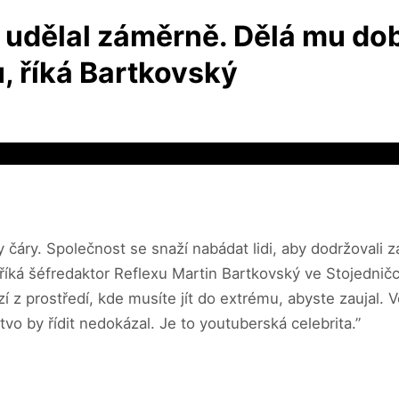
udělal záměrně. Dělá mu dobř
u, říká Bartkovský
ny čáry. Společnost se snaží nabádat lidi, aby dodržovali
říká šéfredaktor Reflexu Martin Bartkovský ve Stojednič
ází z prostředí, kde musíte jít do extrému, abyste zaujal. 
vo by řídit nedokázal. Je to youtuberská celebrita.”