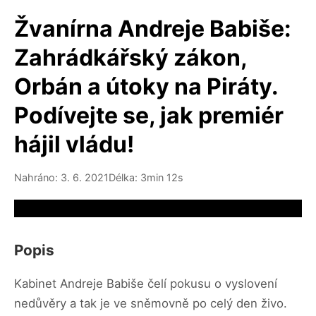
Žvanírna Andreje Babiše:
Zahrádkářský zákon,
Orbán a útoky na Piráty.
Podívejte se, jak premiér
hájil vládu!
Nahráno: 3. 6. 2021
Délka: 3min 12s
Video source not available
Popis
Kabinet Andreje Babiše čelí pokusu o vyslovení
nedůvěry a tak je ve sněmovně po celý den živo.