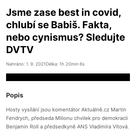
Jsme zase best in covid,
chlubí se Babiš. Fakta,
nebo cynismus? Sledujte
DVTV
Nahráno: 1. 9. 2021
Délka: 1h 20min 6s
Video source not available
Popis
Hosty vysílání jsou komentátor Aktuálně.cz Martin
Fendrych, předseda Milionu chvilek pro demokracii
Benjamin Roll a předsedkyně ANS Vladimíra Vítová.