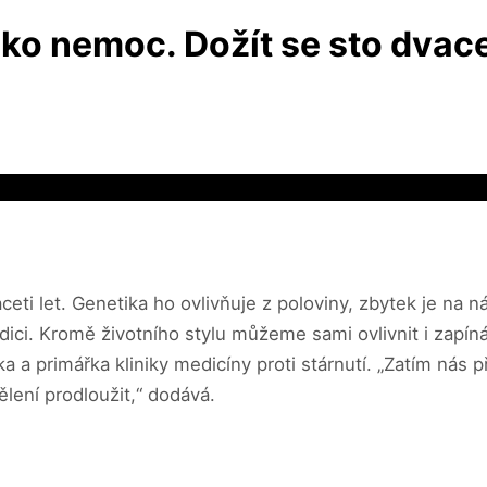
ko nemoc. Dožít se sto dvacet
eti let. Genetika ho ovlivňuje z poloviny, zbytek je na n
ondici. Kromě životního stylu můžeme sami ovlivnit i za
ka a primářka kliniky medicíny proti stárnutí. „Zatím nás
ení prodloužit,“ dodává.