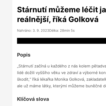
Stárnutí můžeme léčit ja
reálnější, říká Golková
Nahráno: 3. 9. 2023
Délka: 28min 5s
Video source not available
Popis
„Stárnutí začíná u každého z nás kolem pětadvac
lidé dožili vyššího věku ve zdraví a výborné k
škodit,“ říká lékařka Monika Golková, zakladatel
ale už máme látky, kterými můžeme buněčné děl
Klíčová slova