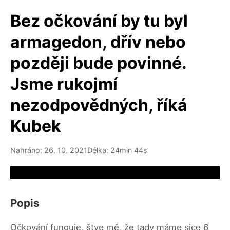
Bez očkování by tu byl
armagedon, dřív nebo
později bude povinné.
Jsme rukojmí
nezodpovědných, říká
Kubek
Nahráno: 26. 10. 2021
Délka: 24min 44s
Video source not available
Popis
Očkování funguje, štve mě, že tady máme sice 6