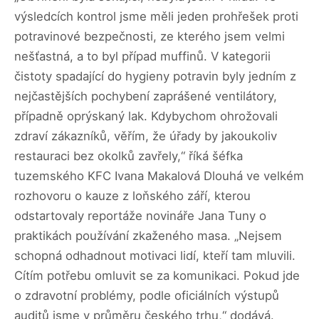
výsledcích kontrol jsme měli jeden prohřešek proti
potravinové bezpečnosti, ze kterého jsem velmi
nešťastná, a to byl případ muffinů. V kategorii
čistoty spadající do hygieny potravin byly jedním z
nejčastějších pochybení zaprášené ventilátory,
případně oprýskaný lak. Kdybychom ohrožovali
zdraví zákazníků, věřím, že úřady by jakoukoliv
restauraci bez okolků zavřely,“ říká šéfka
tuzemského KFC Ivana Makalová Dlouhá ve velkém
rozhovoru o kauze z loňského září, kterou
odstartovaly reportáže novináře Jana Tuny o
praktikách používání zkaženého masa. „Nejsem
schopná odhadnout motivaci lidí, kteří tam mluvili.
Cítím potřebu omluvit se za komunikaci. Pokud jde
o zdravotní problémy, podle oficiálních výstupů
auditů jsme v průměru českého trhu,“ dodává.