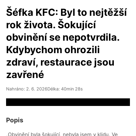
Šéfka KFC: Byl to nejtěžší
rok života. Šokující
obvinění se nepotvrdila.
Kdybychom ohrozili
zdraví, restaurace jsou
zavřené
Nahráno: 2. 6. 2026
Délka: 40min 28s
Video source not available
Popis
„Obvinění byla šokující, nebyla jsem v klidu. Ve