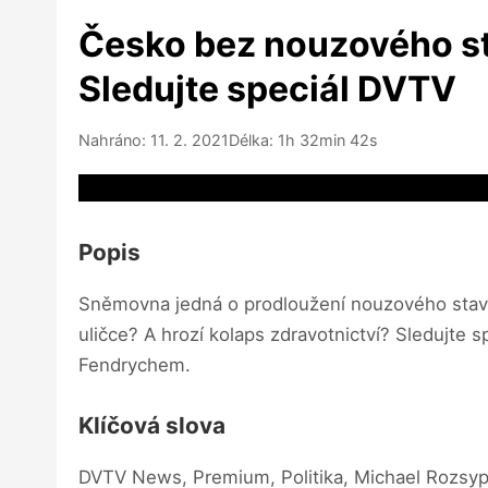
Česko bez nouzového s
Sledujte speciál DVTV
Nahráno: 11. 2. 2021
Délka: 1h 32min 42s
Video source not available
Popis
Sněmovna jedná o prodloužení nouzového stavu
uličce? A hrozí kolaps zdravotnictví? Sledujt
Fendrychem.
Klíčová slova
DVTV News, Premium, Politika, Michael Rozsypal