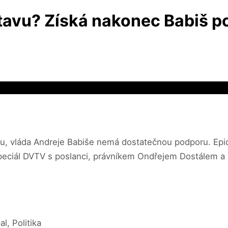
tavu? Získá nakonec Babiš p
, vláda Andreje Babiše nemá dostatečnou podporu. Epid
e speciál DVTV s poslanci, právníkem Ondřejem Dostálem
, Politika