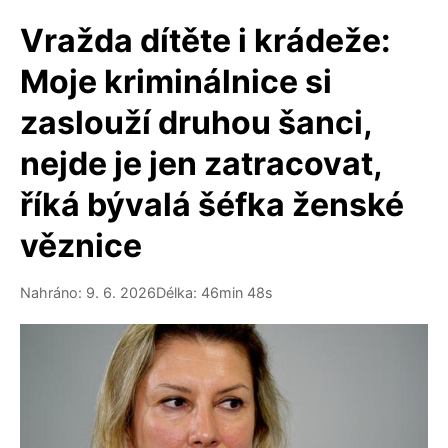
Vražda dítěte i krádeže:
Moje kriminálnice si
zaslouží druhou šanci,
nejde je jen zatracovat,
říká bývalá šéfka ženské
věznice
Nahráno: 9. 6. 2026
Délka: 46min 48s