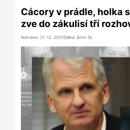
Cácory v prádle, holka s
zve do zákulisí tří rozh
Nahráno: 21. 12. 2021
Délka: 8min 3s