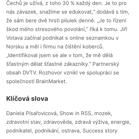
Čechů je užívá, z toho 30 % každý den. Je to pro
nás závazek, snažíme se edukovat,“ dodává s tím,
že sám bere dvě hrsti pilulek denně. „Je to řízení
škod mého stresového povolání,“ říká k tomu. Jiří
Votava začínal podnikat s online seznamkou v
Norsku a měl i firmu na čištění koberců.
„Identifikoval jsem se ale v tom, že mě dělá
šťastným dělat šťastné zákazníky.“ Partnerský
obsah DVTV. Rozhovor vznikl ve spolupráci se
společností BrainMarket.
Klíčová slova
Daniela Písařovicová, Show in RSS, mozek,
zdravotní stav, zdravověda, zdravá výživa, energie,
podnikatel, podnikání, ostrava, Success story