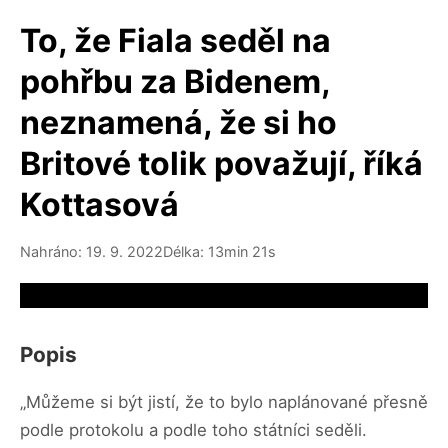
To, že Fiala seděl na
pohřbu za Bidenem,
neznamená, že si ho
Britové tolik považují, říká
Kottasová
Nahráno: 19. 9. 2022
Délka: 13min 21s
Video source not available
Popis
„Můžeme si být jistí, že to bylo naplánované přesně
podle protokolu a podle toho státníci seděli.