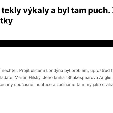
 tekly výkaly a byl tam puch
átky
í nechtěl. Projít ulicemi Londýna byl problém, uprostřed 
ekladatel Martin Hilský. Jeho kniha “Shakespearova Anglie
šechny současné instituce a začínáme tam my jako civiliz