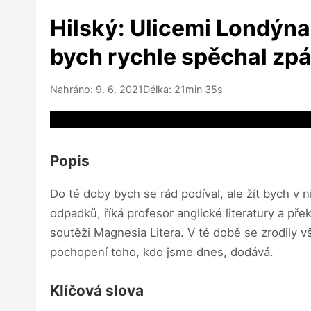
Hilský: Ulicemi Londýna
bych rychle spěchal zp
Nahráno: 9. 6. 2021
Délka: 21min 35s
Video source not available
Popis
Do té doby bych se rád podíval, ale žít bych v n
odpadků, říká profesor anglické literatury a př
soutěži Magnesia Litera. V té době se zrodily v
pochopení toho, kdo jsme dnes, dodává.
Klíčová slova