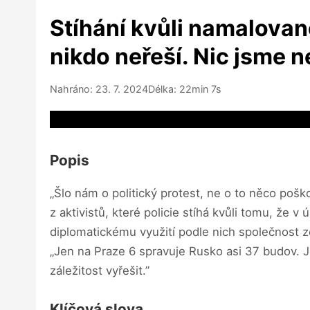
Stíhání kvůli namalované
nikdo neřeší. Nic jsme 
Nahráno: 23. 7. 2024
Délka: 22min 7s
Video source not available
Popis
„Šlo nám o politický protest, ne o to něco pošk
z aktivistů, které policie stíhá kvůli tomu, že
diplomatickému využití podle nich společnost 
„Jen na Praze 6 spravuje Rusko asi 37 budov. J
záležitost vyřešit.”
Klíčová slova