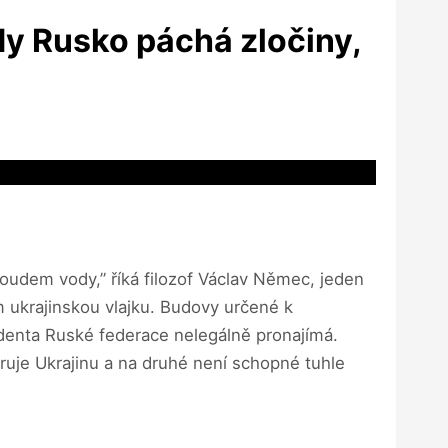
ady Rusko páchá zločiny,
roudem vody,” říká filozof Václav Němec, jeden
m ukrajinskou vlajku. Budovy určené k
identa Ruské federace nelegálně pronajímá.
ruje Ukrajinu a na druhé není schopné tuhle