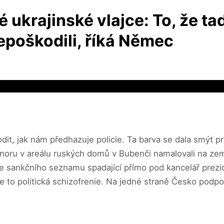
 ukrajinské vlajce: To, že t
nepoškodili, říká Němec
odit, jak nám předhazuje policie. Ta barva se dala smýt p
 v únoru v areálu ruských domů v Bubenči namalovali na ze
ze sankčního seznamu spadající přímo pod kancelář prez
e to politická schizofrenie. Na jedné straně Česko podpo