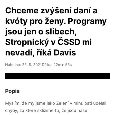
Chceme zvýšení daní a
kvóty pro ženy. Programy
jsou jen o slibech,
Stropnický v ČSSD mi
nevadí, říká Davis
Nahráno: 25. 8. 2021
Délka: 22min 55s
Video source not available
Popis
Myslím, že my jsme jako Zelení v minulosti udělali
chyby, za které sklízíme to, že jsou naše