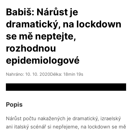
Babiš: Nárůst je
dramatický, na lockdown
se mě neptejte,
rozhodnou
epidemiologové
Nahráno: 10. 10. 2020
Délka: 18min 19s
Video source not available
Popis
Nárůst počtu nakažených je dramatický, izraelský
ani italský scénář si nepřejeme, na lockdown se mě