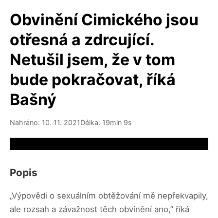
Obvinění Cimického jsou
otřesná a zdrcující.
Netušil jsem, že v tom
bude pokračovat, říká
Bašný
Nahráno: 10. 11. 2021
Délka: 19min 9s
Video source not available
Popis
„Výpovědi o sexuálním obtěžování mě nepřekvapily,
ale rozsah a závažnost těch obvinění ano,” říká