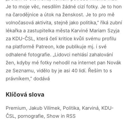
Je to moje věc, nesdílím žádné cizí fotky. Je to hon
na čarodějnice a útok na ženskost. Je to pro mě
volnočasová aktivita, stejně jako politika,” říká zubní
lékařka a zastupitelka města Karviné Mariam Szyja
za KDU-ČSL, která čelí kritice kvůli svému profilu
na platformě Patreon, kde publikuje mj. i své
odhalené fotografie. „Lidovci nehlásí zahalování
žen, kdyby mé fotky nehodil na internet pan Novák
ze Seznamu, vidělo by je asi 40 lidí. Řeším to s
právníkem,” dodává
Klíčová slova
Premium, Jakub Vilímek, Politika, Karviná, KDU-
ČSL, pornografie, Show in RSS