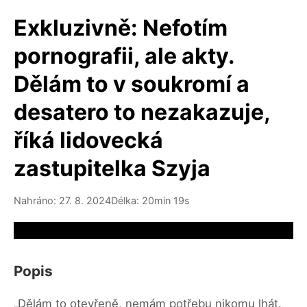
Exkluzivně: Nefotím
pornografii, ale akty.
Dělám to v soukromí a
desatero to nezakazuje,
říká lidovecká
zastupitelka Szyja
Nahráno: 27. 8. 2024
Délka: 20min 19s
Video source not available
Popis
„Dělám to otevřeně, nemám potřebu nikomu lhát.