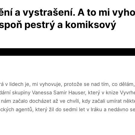
ní a vystrašení. A to mi vyhov
o aspoň pestrý a komiksový
á v lidech je, mi vyhovuje, protože se nad tím, co dělám
endární skupiny Vanessa Samir Hauser, který v knize Vyvrh
ám začalo docházet až ve chvíli, kdy začali umírat někteř
ckých agentů, který žil do sedmi let v Iráku a nedávno s