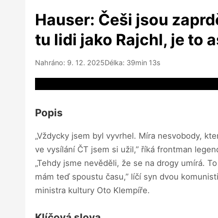
Hauser: Češi jsou zaprdě
tu lidi jako Rajchl, je t
Nahráno: 9. 12. 2025
Délka: 39min 13s
Video source not available
Popis
„Vždycky jsem byl vyvrhel. Míra nesvobody, kter
ve vysílání ČT jsem si užil,” říká frontman leg
„Tehdy jsme nevěděli, že se na drogy umírá. To n
mám teď spoustu času,” líčí syn dvou komunisti
ministra kultury Oto Klempíře.
Klíčová slova