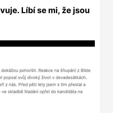
uje. Líbí se mi, že jsou
, dokážou pohoršit. Reakce na šňupání z Bible
el popsal svůj divoký život v devadesátkách.
í z nás. Před pěti lety jsem s tím přestal a
e ve skladbě Nadání opřel do kandidáta na