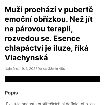
Muži prochází v pubertě
emoční obřízkou. Než jít
na párovou terapii,
rozvedou se. Esence
chlapáctví je iluze, říká
Vlachynská
Nahráno: 19. 1. 2026
Délka: 38min 48s
Video source not available
Popis
„Existuje spousta protiřečících si definic toho, co