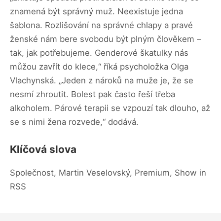
znamená být správný muž. Neexistuje jedna
šablona. Rozlišování na správné chlapy a pravé
ženské nám bere svobodu být plným člověkem –
⁠⁠⁠⁠⁠⁠⁠⁠⁠⁠⁠⁠⁠⁠⁠⁠⁠⁠⁠⁠⁠⁠⁠⁠⁠⁠⁠⁠⁠⁠⁠⁠⁠⁠⁠⁠⁠⁠⁠⁠⁠⁠⁠⁠⁠⁠⁠⁠⁠⁠tak, jak potřebujeme. Genderové škatulky nás
můžou zavřít do klece,“ říká psycholožka Olga
Vlachynská. „Jeden z nároků na muže je, že se
nesmí zhroutit. Bolest pak často řeší třeba
alkoholem. Párové terapii se vzpouzí tak dlouho, až
se s nimi žena rozvede,“ dodává.
Klíčová slova
Společnost, Martin Veselovský, Premium, Show in
RSS