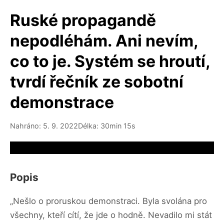
Ruské propagandě
nepodléhám. Ani nevím,
co to je. Systém se hroutí,
tvrdí řečník ze sobotní
demonstrace
Nahráno: 5. 9. 2022
Délka: 30min 15s
Video source not available
Popis
„Nešlo o proruskou demonstraci. Byla svolána pro
všechny, kteří cítí, že jde o hodně. Nevadilo mi stát