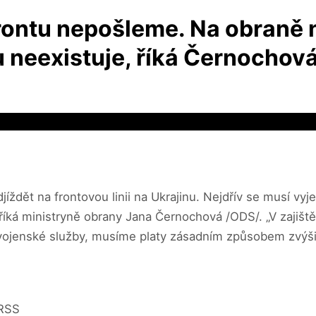
ontu nepošleme. Na obraně něk
u neexistuje, říká Černochov
ždět na frontovou linii na Ukrajinu. Nejdřív se musí vyjed
í,“ říká ministryně obrany Jana Černochová /ODS/. „V zajiš
ojenské služby, musíme platy zásadním způsobem zvýši
 RSS