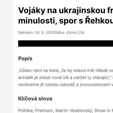
Vojáky na ukrajinskou fr
minulosti, spor s Řehko
Nahráno: 30. 5. 2025
Délka: 43min 22s
Video source not available
Popis
„Vůbec není na stole, že by odsud měl někdo odjí
armádě je získat nové lidi a udržet ty stávajíc
nechceme jít cestou odvodů a znovuobnovení v
Klíčová slova
Politika, Premium, Martin Veselovský, Show in