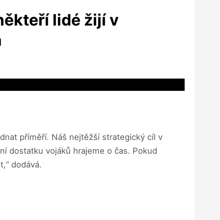
teří lidé žijí v
á
nat příměří. Náš nejtěžší strategický cíl v
tění dostatku vojáků hrajeme o čas. Pokud
t,“ dodává.