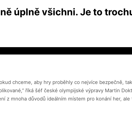
ě úplně všichni. Je to trochu
 pokud chceme, aby hry proběhly co nejvíce bezpečně, tak
plikované,” říká šéf české olympijské výpravy Martin Dokto
ní z mnoha důvodů ideálním místem pro konání her, ale teď