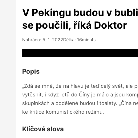
V Pekingu budou v bublin
se poučili, říká Doktor
Nahráno: 5. 1. 2022
Délka: 16min 4s
Video source not available
Popis
„Zdá se mně, že na hlavu je teď celý svět, ale
vytěsnit, i když letů do Číny je málo a jsou kom
skupinkách a oddělené budou i toalety. „Čína ne
ke kritice komunistického režimu.
Klíčová slova