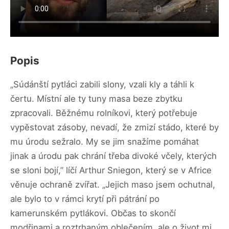
Popis
„Súdánští pytláci zabili slony, vzali kly a táhli k
čertu. Místní ale ty tuny masa beze zbytku
zpracovali. Běžnému rolníkovi, který potřebuje
vypěstovat zásoby, nevadí, že zmizí stádo, které by
mu úrodu sežralo. My se jim snažíme pomáhat
jinak a úrodu pak chrání třeba divoké včely, kterých
se sloni bojí,” líčí Arthur Sniegon, který se v Africe
věnuje ochraně zvířat. „Jejich maso jsem ochutnal,
ale bylo to v rámci krytí při pátrání po
kamerunském pytlákovi. Občas to skončí
modřinami a roztrhaným oblečením, ale o život mi