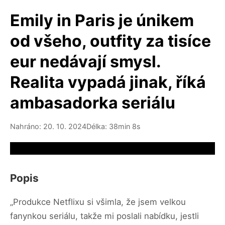
Emily in Paris je únikem
od všeho, outfity za tisíce
eur nedávají smysl.
Realita vypadá jinak, říká
ambasadorka seriálu
Nahráno: 20. 10. 2024
Délka: 38min 8s
Video source not available
Popis
„Produkce Netflixu si všimla, že jsem velkou
fanynkou seriálu, takže mi poslali nabídku, jestli