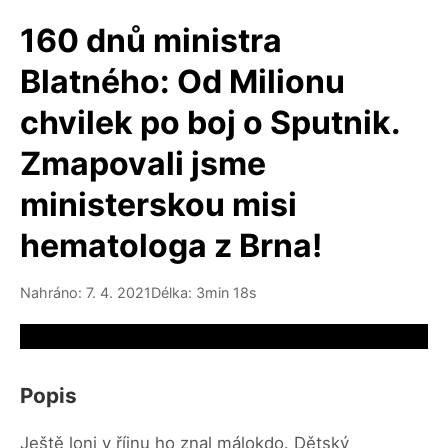
160 dnů ministra
Blatného: Od Milionu
chvilek po boj o Sputnik.
Zmapovali jsme
ministerskou misi
hematologa z Brna!
Nahráno: 7. 4. 2021
Délka: 3min 18s
Video source not available
Popis
Ještě loni v říjnu ho znal málokdo. Dětský