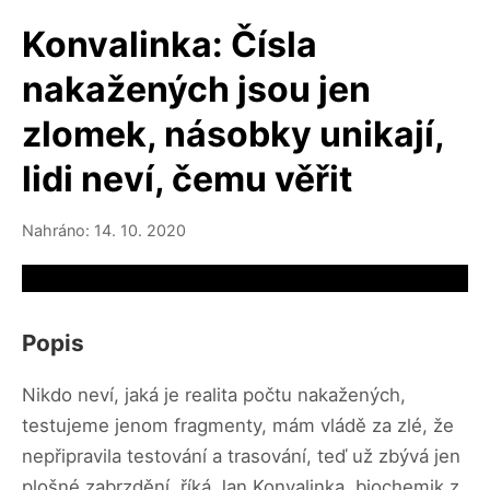
Konvalinka: Čísla
nakažených jsou jen
zlomek, násobky unikají,
lidi neví, čemu věřit
Nahráno: 14. 10. 2020
Video source not available
Popis
Nikdo neví, jaká je realita počtu nakažených,
testujeme jenom fragmenty, mám vládě za zlé, že
nepřipravila testování a trasování, teď už zbývá jen
plošné zabrzdění, říká Jan Konvalinka, biochemik z