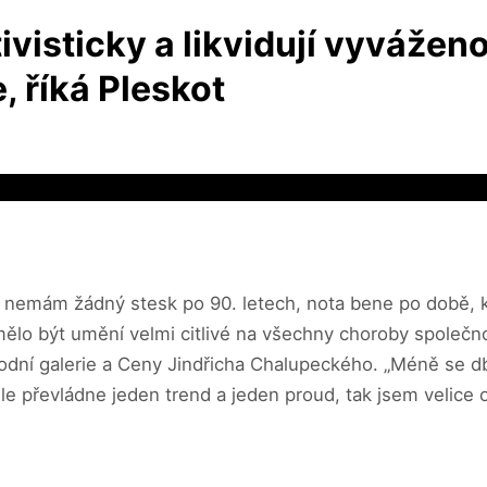
visticky a likvidují vyváženos
, říká Pleskot
nemám žádný stesk po 90. letech, nota bene po době, kt
lo být umění velmi citlivé na všechny choroby společnost
árodní galerie a Ceny Jindřicha Chalupeckého. „Méně se db
e převládne jeden trend a jeden proud, tak jsem velice os