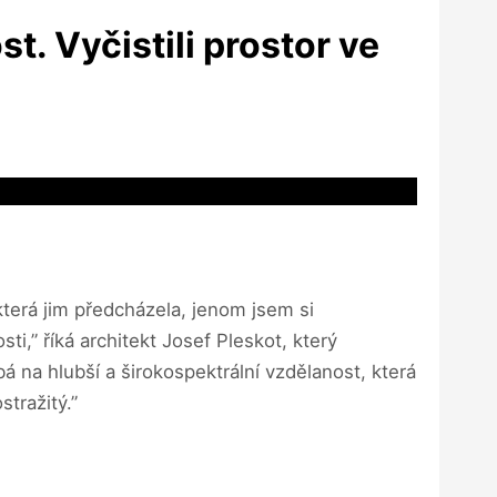
t. Vyčistili prostor ve
erá jim předcházela, jenom jsem si
i,” říká architekt Josef Pleskot, který
á na hlubší a širokospektrální vzdělanost, která
tražitý.”