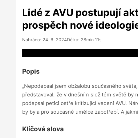
Lidé z AVU postupují akti
prospěch nové ideologie
Nahráno: 24. 6. 2024
Délka: 28min 11s
Video source not available
Popis
„Nepodepsal jsem obžalobu současného světa, 
představoval, že v dnešním složitém světě by mě
podepsal petici ostře kritizující vedení AVU, N
by byla pro současné umělce zapotřebí. A jakmil
Klíčová slova