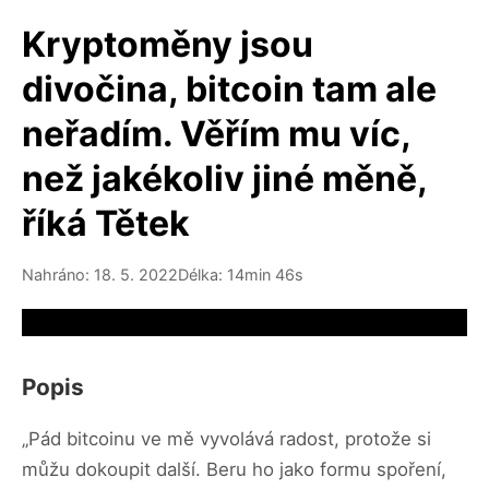
Kryptoměny jsou
divočina, bitcoin tam ale
neřadím. Věřím mu víc,
než jakékoliv jiné měně,
říká Tětek
Nahráno: 18. 5. 2022
Délka: 14min 46s
Video source not available
Popis
„Pád bitcoinu ve mě vyvolává radost, protože si
můžu dokoupit další. Beru ho jako formu spoření,