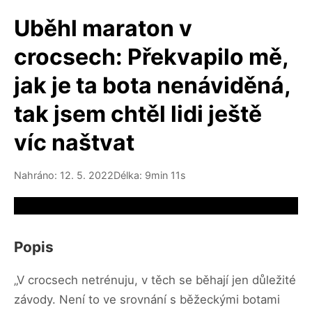
Uběhl maraton v
crocsech: Překvapilo mě,
jak je ta bota nenáviděná,
tak jsem chtěl lidi ještě
víc naštvat
Nahráno: 12. 5. 2022
Délka: 9min 11s
Video source not available
Popis
„V crocsech netrénuju, v těch se běhají jen důležité
závody. Není to ve srovnání s běžeckými botami